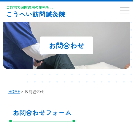
t
o
g
g
l
e
n
a
お問合わせ
v
i
g
a
t
i
o
n
HOME
>
お問合わせ
お問合わせフォーム